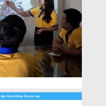
 tập tiêm khớp khuỷu tay