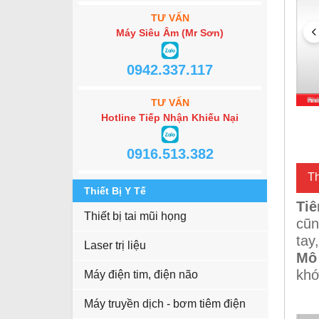
TƯ VẤN
Máy Siêu Âm (Mr Sơn)
0942.337.117
TƯ VẤN
Hotline Tiếp Nhận Khiếu Nại
0916.513.382
Th
Thiết Bị Y Tế
Tiê
Thiết bị tai mũi họng
cũn
tay
Laser trị liệu
Mô 
khớ
Máy điện tim, điện não
Máy truyền dịch - bơm tiêm điện