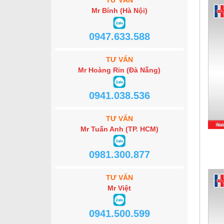
TƯ VẤN
Mr Bính (Hà Nội)
0947.633.588
TƯ VẤN
Mr Hoàng Rin (Đà Nẵng)
0941.038.536
TƯ VẤN
Mr Tuấn Anh (TP. HCM)
0981.300.877
TƯ VẤN
Mr Việt
0941.500.599