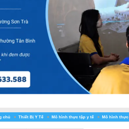
ng chủ
»
Thiết Bị Y Tế
»
Mô hình thực tập y tế
»
Mô hình thực