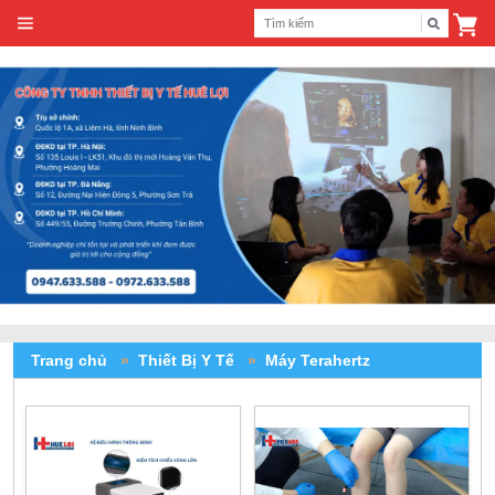
Trang chủ
»
Thiết Bị Y Tế
»
Máy Terahertz