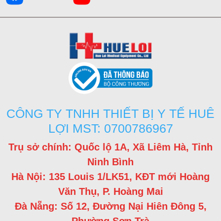
CÔNG TY TNHH THIẾT BỊ Y TẾ HUÊ
LỢI MST: 0700786967
Trụ sở chính: Quốc lộ 1A, Xã Liêm Hà, Tỉnh
Ninh Bình
Hà Nội: 135 Louis 1/LK51, KĐT mới Hoàng
Văn Thụ, P. Hoàng Mai
Đà Nẵng: Số 12, Đường Nại Hiên Đông 5,
Phường Sơn Trà