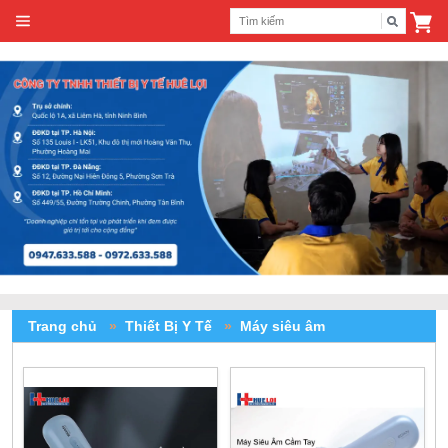
Trang chủ
»
Thiết Bị Y Tế
»
Máy siêu âm