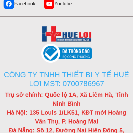
Facebook
Youtube
CÔNG TY TNHH THIẾT BỊ Y TẾ HUÊ
LỢI MST: 0700786967
Trụ sở chính: Quốc lộ 1A, Xã Liêm Hà, Tỉnh
Ninh Bình
Hà Nội: 135 Louis 1/LK51, KĐT mới Hoàng
Văn Thụ, P. Hoàng Mai
Đà Nẵng: Số 12, Đường Nại Hiên Đông 5,