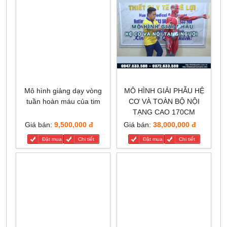
Mô hình giảng dạy vòng
MÔ HÌNH GIẢI PHẪU HỆ
tuần hoàn máu của tim
CƠ VÀ TOÀN BỘ NỘI
TẠNG CAO 170CM
Giá bán:
9,500,000 đ
Giá bán:
38,000,000 đ
Đặt mua
Chi tiết
Đặt mua
Chi tiết