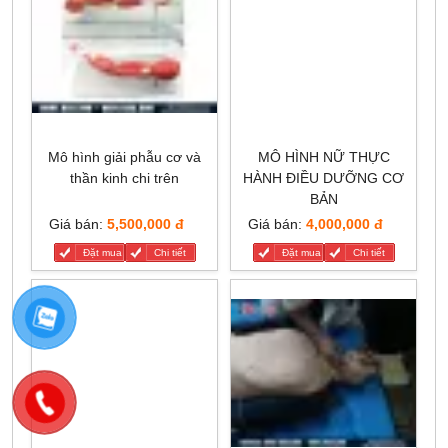
Mô hình giải phẫu cơ và
MÔ HÌNH NỮ THỰC
thần kinh chi trên
HÀNH ĐIỀU DƯỠNG CƠ
BẢN
Giá bán:
5,500,000 đ
Giá bán:
4,000,000 đ
Đặt mua
Chi tiết
Đặt mua
Chi tiết