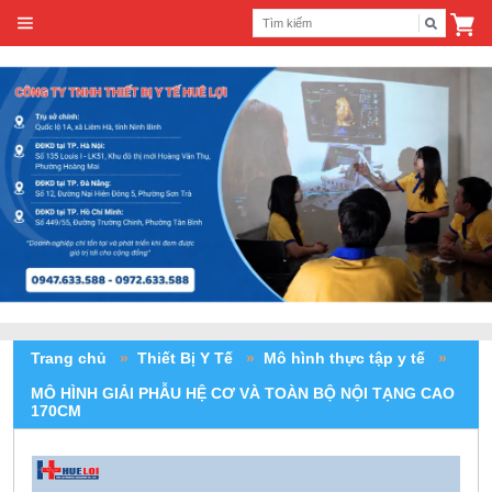
Trang chủ
»
Thiết Bị Y Tế
»
Mô hình thực tập y tế
»
MÔ HÌNH GIẢI PHẪU HỆ CƠ VÀ TOÀN BỘ NỘI TẠNG CAO
170CM