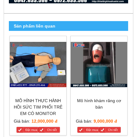
Sản phẩm liên quan
MÔ HÌNH THỰC HÀNH
Mô hình khám răng cơ
HỒI SỨC TIM PHỔI TRẺ
bản
EM CÓ MONITOR
Giá bán:
12,000,000 đ
Giá bán:
9,000,000 đ
Đặt mua
Chi tiết
Đặt mua
Chi tiết