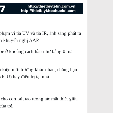
hạm vi tia UV và tia IR, ánh sáng phát ra
ẩn khuyến nghị AAP.
o bé ở khoảng cách hầu như bằng 0 mà
ều kiện môi trường khác nhau, chẳng hạn
NICU) hay điều trị tại nhà…
 cho con bú, tạo tương tác mật thiết giữa
ủa trẻ.