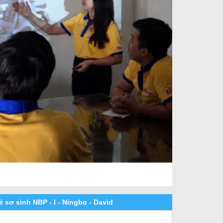
rẻ sơ sinh NBP - I - Ningbo - David