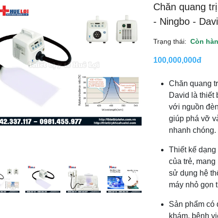
Chăn quang trị
- Ningbo - Dav
Trạng thái:
Còn hà
100,000,000đ
Chăn quang trị
David là thiết
với nguồn đèn
giúp phá vỡ và
nhanh chóng.
Thiết kế dạng 
của trẻ, mang l
sử dụng hệ th
máy nhỏ gọn th
Sản phẩm có đ
khám, bệnh v