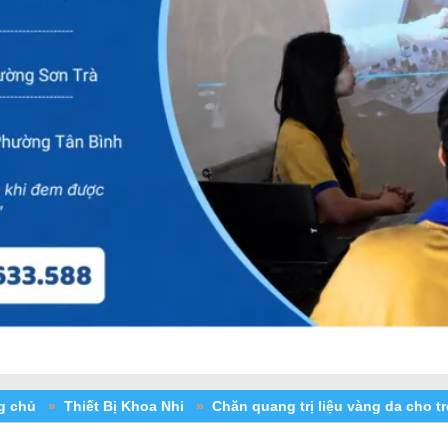
ng chủ
»
Thiết Bị Khoa Nhi
»
Chăn quang trị liệu vàng da cho t